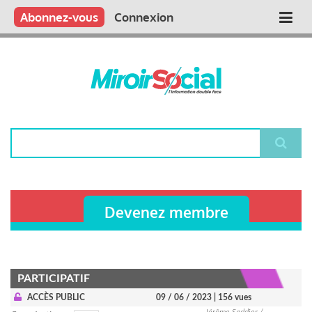
Aller
Qui sommes nous ?
Vous publiez
Nous publions
Contactez-nous
Abonnez-vous
Connexion
Main
au
contenu
navigation
principal
Rechercher
Devenez membre
PARTICIPATIF
ACCÈS PUBLIC
09 / 06 / 2023
| 156 vues
Jérôme Saddier /