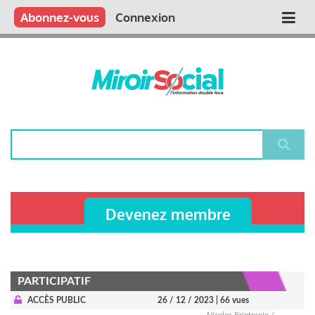
Aller
Qui sommes nous ?
Vous publiez
Nous publions
Contactez-nous
Abonnez-vous
Connexion
Main
au
contenu
navigation
principal
Rechercher
Devenez membre
PARTICIPATIF
ACCÈS PUBLIC
26 / 12 / 2023
| 66 vues
Nicolas Faintrenie /