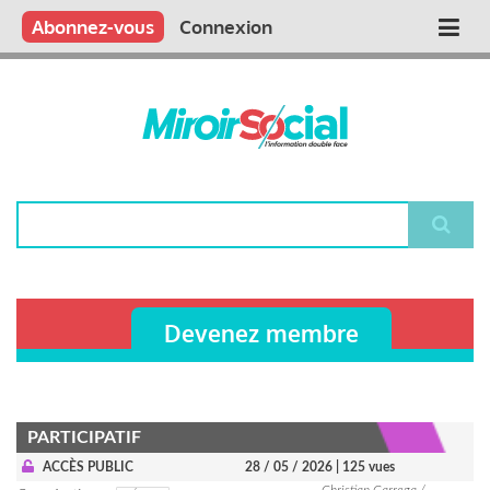
Aller
Qui sommes nous ?
Vous publiez
Nous publions
Contactez-nous
Abonnez-vous
Connexion
Main
au
contenu
navigation
principal
Rechercher
Devenez membre
PARTICIPATIF
ACCÈS PUBLIC
28 / 05 / 2026
| 125 vues
Christian Carrega /