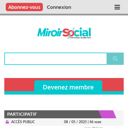
Aller
Qui sommes nous ?
Vous publiez
Nous publions
Contactez-nous
Abonnez-vous
Connexion
Main
au
contenu
navigation
principal
Rechercher
Devenez membre
PARTICIPATIF
ACCÈS PUBLIC
08 / 05 / 2025
| 46 vues
Jean-Philippe