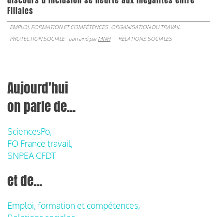
discours d’inclusion se heurte aux inégalités entre
Filiales
EMPLOI, FORMATION ET COMPÉTENCES
ORGANISATION DU TRAVAIL
PROTECTION SOCIALE
parrainé par
MNH
RELATIONS SOCIALES
Aujourd'hui
on parle de...
SciencesPo,
FO France travail,
SNPEA CFDT
et de...
Emploi, formation et compétences,