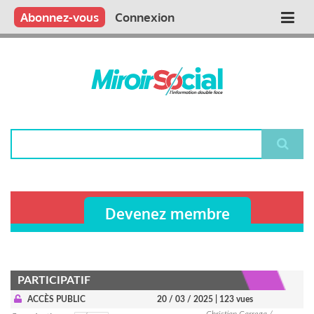
Aller
Qui sommes nous ?
Vous publiez
Nous publions
Contactez-nous
Abonnez-vous
Connexion
Main
au
contenu
navigation
principal
Rechercher
Devenez membre
PARTICIPATIF
ACCÈS PUBLIC
20 / 03 / 2025
| 123 vues
Christian Carrega /