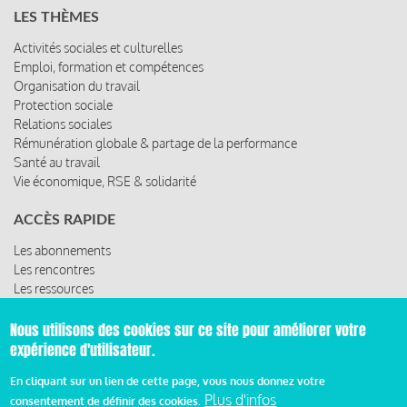
LES THÈMES
Activités sociales et culturelles
Emploi, formation et compétences
Organisation du travail
Protection sociale
Relations sociales
Rémunération globale & partage de la performance
Santé au travail
Vie économique, RSE & solidarité
ACCÈS RAPIDE
Les abonnements
Les rencontres
Les ressources
Nous utilisons des cookies sur ce site pour améliorer votre
expérience d'utilisateur.
© 2019 Miroir Social - Réalisé par
Cafffeine
En cliquant sur un lien de cette page, vous nous donnez votre
Plus d'infos
consentement de définir des cookies.