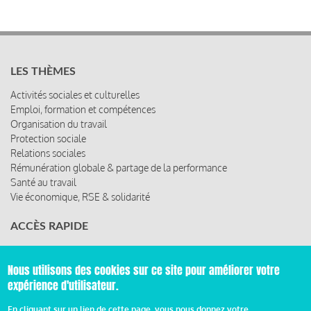
LES THÈMES
Activités sociales et culturelles
Emploi, formation et compétences
Organisation du travail
Protection sociale
Relations sociales
Rémunération globale & partage de la performance
Santé au travail
Vie économique, RSE & solidarité
ACCÈS RAPIDE
Les abonnements
Les rencontres
Nous utilisons des cookies sur ce site pour améliorer votre
Les ressources
expérience d'utilisateur.
En cliquant sur un lien de cette page, vous nous donnez votre