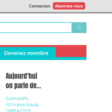
Connexion
Abonnez-vous
Devenez membre
Aujourd'hui
on parle de...
SciencesPo,
FO France travail,
SNPEA CFDT