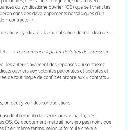
 patronales, c’est à une charge qui, sous couvert
nuances du syndicalisme ouvrier (OS) que se livrent les
Bergeron dans des développements nostalgiques d’un
de « contracter ».
anisations syndicales, la radicalisation de leur discours —
ffet — «
recommence à parler de luttes des classes
» !
ée, les auteurs avancent des réponses qui sontassez
icats ouvriers aux volontés patronales et libérales et
e de tout risque de conflit et propre aux « contrats ».
, on peut y voir des contradictions.
uasi-doublement) des seuils prévus par la, très
é des OS. Ce doublement mettrait hors-jeu pas moins que
res Et en même temps, selon la formule chère à