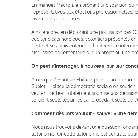
Emmanuel Macron, en prônant la disparition du «
représentatives aux élections professionnelles, il
niveau des entreprises.
Ainsi encore, en déplorant une politisation des 
des syndicats nordiques, volontiers présentés e
Cette et ses amis entendent limiter voire interd
discussion parlementaire sur un projet ou une pro
On peut s’interroger, à nouveau, sur leur conc
Alors que l’esprit de Philadelphie —pour reprendr
Supiot— place la démocratie sociale en soutien, v
veulent celle-ci totalement soumise aux décisions
seraient seuls légitimes car procédant seuls de l’
Comment dès lors vouloir « sauver » une démoc
Nous nous trouvons devant une question fondament
autonomie. Or cette autonomie est centrale quand