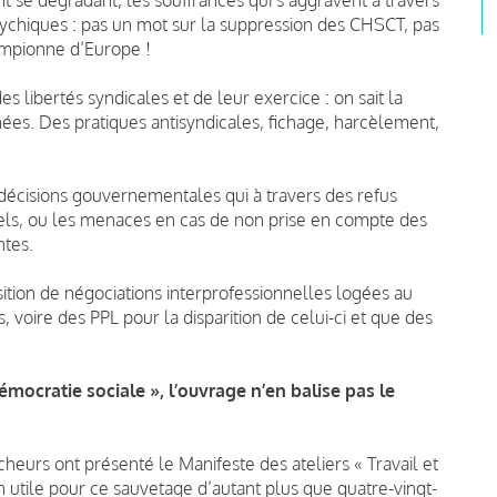
sychiques : pas un mot sur la suppression des CHSCT, pas
ampionne d’Europe !
s libertés syndicales et de leur exercice : on sait la
nées. Des pratiques antisyndicales, fichage, harcèlement,
 décisions gouvernementales qui à travers des refus
els, ou les menaces en cas de non prise en compte des
ntes.
sition de négociations interprofessionnelles logées au
voire des PPL pour la disparition de celui-ci et que des
 démocratie sociale », l’ouvrage n’en balise pas le
rcheurs ont présenté le Manifeste des ateliers « Travail et
 utile pour ce sauvetage d’autant plus que quatre-vingt-