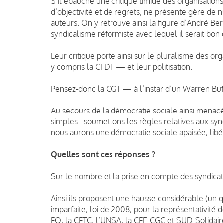
S’il ébauche une critique timide des organisations
d’objectivité et de regrets, ne présente gère de 
auteurs. On y retrouve ainsi la figure d’André 
syndicalisme réformiste avec lequel il serait bon 
Leur critique porte ainsi sur le pluralisme des org
y compris la CFDT — et leur politisation.
Pensez-donc la CGT — à l’instar d’un Warren Bu
Au secours de la démocratie sociale ainsi menac
simples : soumettons les règles relatives aux synd
nous aurons une démocratie sociale apaisée, libéré
Quelles sont ces réponses ?
Sur le nombre et la prise en compte des syndicats
Ainsi ils proposent une hausse considérable (un q
imparfaite, loi de 2008, pour la représentativit
FO, la CFTC, l’UNSA, la CFE-CGC et SUD-Solidai