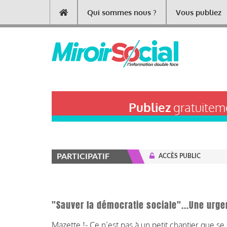
Aller
Qui sommes nous ?
Vous publiez
Main
au
contenu
navigation
principal
Publiez
gratuiteme
PARTICIPATIF
ACCÈS PUBLIC
"Sauver la démocratie sociale"...Une urge
Mazette !-
Ce n’est pas à un petit chantier que se