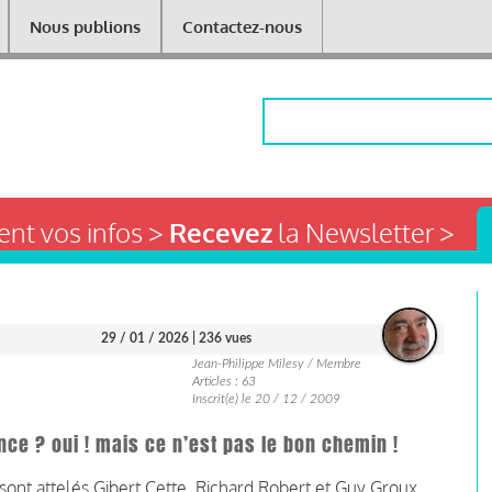
Nous publions
Contactez-nous
Rechercher
nt vos infos >
Recevez
la Newsletter >
29 / 01 / 2026
| 236 vues
Jean-Philippe Milesy / Membre
Articles : 63
Inscrit(e) le 20 / 12 / 2009
nce ? oui ! mais ce n’est pas le bon chemin !
 sont attelés Gibert Cette, Richard Robert et Guy Groux