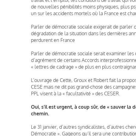
de nouvelles pénibilités moins physiques, plus p
un sur les accidents mortels où la France est ch
Parler de démocratie sociale exigerait de parler de
dégradation de la situation dans les dernières an
perdurent en France
Parler de démocratie sociale serait examiner les
d’agrément de certains Accords interprofessionn
« lettres de cadrage » de plus en plus contraigna
L’ouvrage de Cette, Groux et Robert fait la propo
CESE mais ne dit pas grand-chose des campagnes, 
PPL visent à la « facultativité » des CESER.
Oui, s’il est urgent, à coup sûr, de « sauver la
chemin.
Le 31 janvier, d’autres syndicalistes, d’autres che
Démocratie ». Gageons qu’il sera une contribution