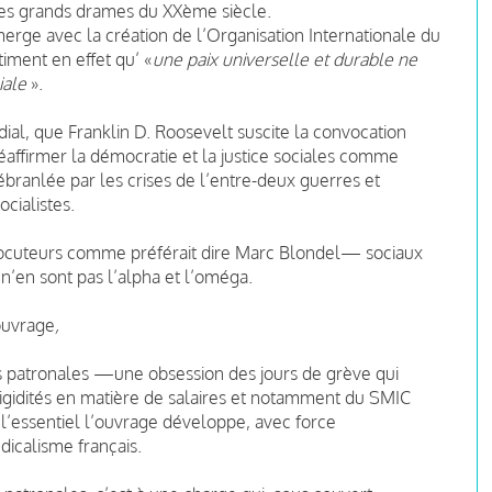
 des grands drames du XXème siècle.
erge avec la création de l’Organisation Internationale du
timent en effet qu’
«
une paix universelle et durable ne
iale
».
ial, que Franklin D. Roosevelt suscite la convocation
éaffirmer la démocratie et la justice sociales comme
ébranlée par les crises de l’entre-deux guerres et
cialistes.
rlocuteurs comme préférait dire Marc Blondel— sociaux
 n’en sont pas l’alpha et l’oméga.
ouvrage
,
s patronales —une obsession des jours de grève qui
rigidités en matière de salaires et notamment du SMIC
’essentiel l’ouvrage développe, avec force
icalisme français.