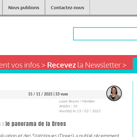
Nous publions
Contactez-nous
Rechercher
nt vos infos >
Recevez
la Newsletter >
15 / 11 / 2025
| 33 vues
Laure Beyret / Membre
Articles : 10
Inscrit(e) le 13 / 02 / 2022
 : le panorama de la Drees
valuation et des Statistiques (Drees) a publié récemment