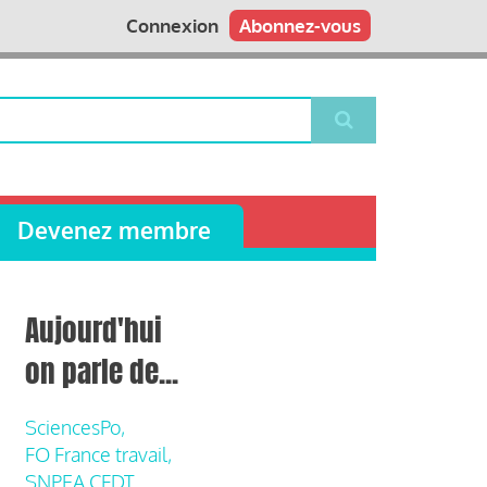
Connexion
Abonnez-vous
Devenez membre
Aujourd'hui
on parle de...
SciencesPo,
FO France travail,
SNPEA CFDT