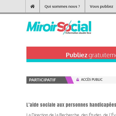
Aller
Qui sommes nous ?
Vous publiez
Main
au
contenu
navigation
principal
Publiez
gratuiteme
PARTICIPATIF
ACCÈS PUBLIC
L’aide sociale aux personnes handicapées
La Direction de la Recherche, des Études, de l’É