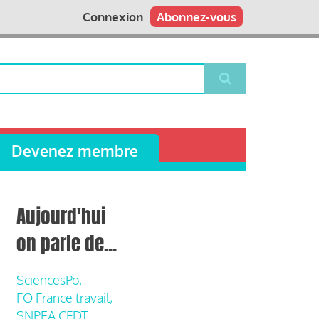
Connexion
Abonnez-vous
Devenez membre
Aujourd'hui
on parle de...
SciencesPo,
FO France travail,
SNPEA CFDT