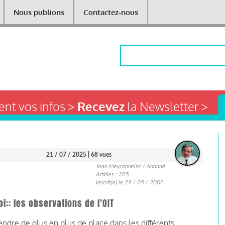
Nous publions
Contactez-nous
Rechercher
nt vos infos >
Recevez
la Newsletter >
21 / 07 / 2025
| 68 vues
Jean Meyronneinc / Abonné
Articles : 285
Inscrit(e) le 29 / 05 / 2008
oi:: les observations de l'OIT
prendre de plus en plus de place dans les différents