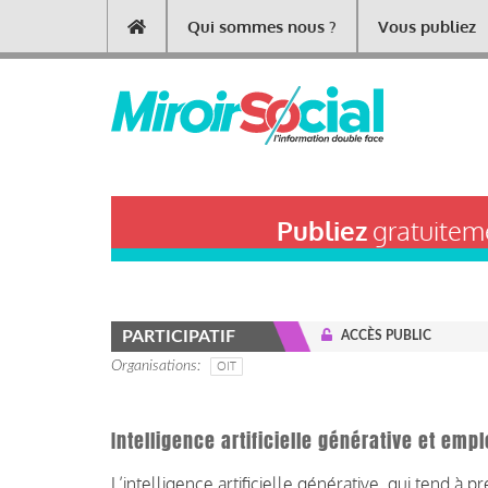
Aller
Qui sommes nous ?
Vous publiez
Main
au
contenu
navigation
principal
Publiez
gratuiteme
PARTICIPATIF
ACCÈS PUBLIC
Organisations
OIT
Intelligence artificielle générative et empl
L’intelligence artificielle générative qui tend à 