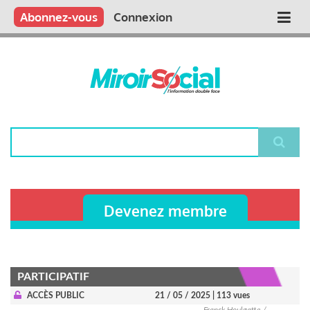
Aller
Qui sommes nous ?
Vous publiez
Nous publions
Contactez-nous
Abonnez-vous
Connexion
Main
au
contenu
navigation
principal
Rechercher
Devenez membre
PARTICIPATIF
ACCÈS PUBLIC
21 / 05 / 2025
| 113 vues
Franck Houlgatte /