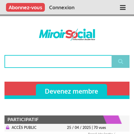
Aller
Qui sommes nous ?
Vous publiez
Nous publions
Contactez-nous
Abonnez-vous
Connexion
Main
au
contenu
navigation
principal
Rechercher
Devenez membre
PARTICIPATIF
ACCÈS PUBLIC
25 / 04 / 2025
| 70 vues
Franck Houlgatte /