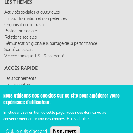
LES THÈMES
Activités sociales et culturelles
Emploi, formation et compétences
Organisation du travail
Protection sociale
Relations sociales
Rémunération globale & partage de la performance
Santé au travail
Vie économique, RSE & solidarité
ACCÈS RAPIDE
Les abonnements
Les rencontres
Les ressources
Nous utilisons des cookies sur ce site pour améliorer votre
expérience d'utilisateur.
En cliquant sur un lien de cette page, vous nous donnez votre
© 2019 Miroir Social - Réalisé par
Cafffeine
Plus d'infos
consentement de définir des cookies.
Mentions légales et condition générale d’utilisation et
Oui, je suis d'accord
Non, merci