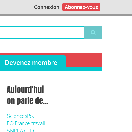
Connexion
Abonnez-vous
Devenez membre
Aujourd'hui
on parle de...
SciencesPo,
FO France travail,
SNPEA CFDT