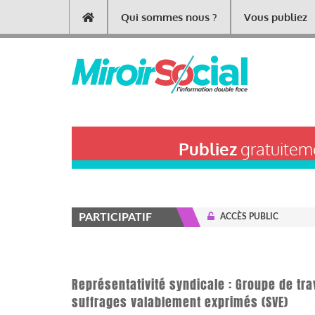
Aller
Qui sommes nous ?
Vous publiez
Main
au
contenu
navigation
principal
Publiez
gratuiteme
PARTICIPATIF
ACCÈS PUBLIC
Représentativité syndicale : Groupe de tra
suffrages valablement exprimés (SVE)