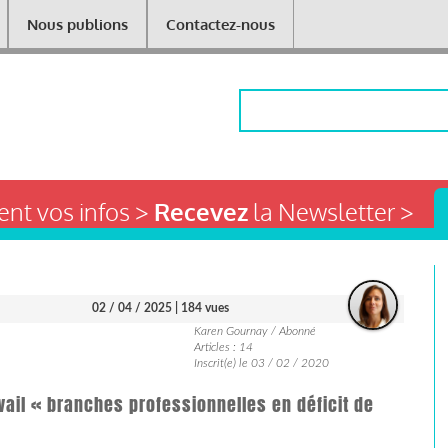
Nous publions
Contactez-nous
Rechercher
nt vos infos >
Recevez
la Newsletter >
02 / 04 / 2025
| 184 vues
Karen Gournay / Abonné
Articles : 14
Inscrit(e) le 03 / 02 / 2020
vail « branches professionnelles en déficit de