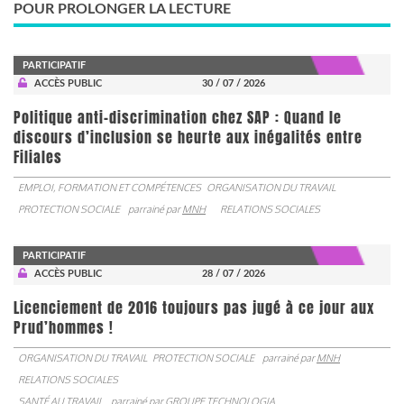
POUR PROLONGER LA LECTURE
PARTICIPATIF
ACCÈS PUBLIC
30 / 07 / 2026
Politique anti-discrimination chez SAP : Quand le
discours d’inclusion se heurte aux inégalités entre
Filiales
EMPLOI, FORMATION ET COMPÉTENCES
ORGANISATION DU TRAVAIL
PROTECTION SOCIALE
parrainé par
MNH
RELATIONS SOCIALES
PARTICIPATIF
ACCÈS PUBLIC
28 / 07 / 2026
Licenciement de 2016 toujours pas jugé à ce jour aux
Prud’hommes !
ORGANISATION DU TRAVAIL
PROTECTION SOCIALE
parrainé par
MNH
RELATIONS SOCIALES
SANTÉ AU TRAVAIL
parrainé par
GROUPE TECHNOLOGIA