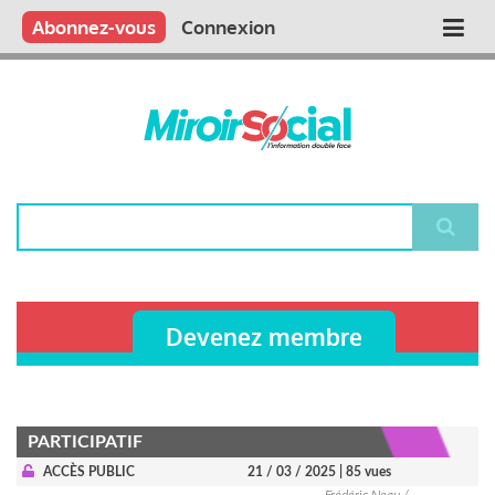
Aller
Qui sommes nous ?
Vous publiez
Nous publions
Contactez-nous
Abonnez-vous
Connexion
Main
au
contenu
navigation
principal
Rechercher
Devenez membre
PARTICIPATIF
ACCÈS PUBLIC
21 / 03 / 2025
| 85 vues
Frédéric Neau /