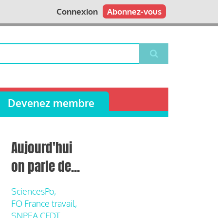
Connexion
Abonnez-vous
Devenez membre
Aujourd'hui
on parle de...
SciencesPo,
FO France travail,
SNPEA CFDT