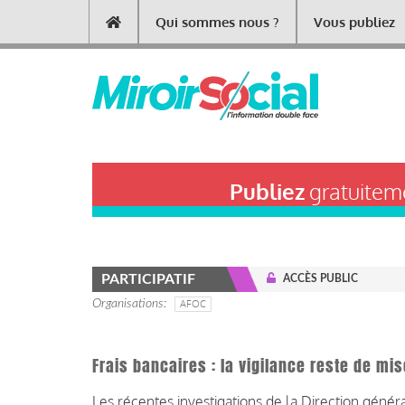
Aller
Qui sommes nous ?
Vous publiez
Main
au
contenu
navigation
principal
Publiez
gratuiteme
PARTICIPATIF
ACCÈS PUBLIC
Organisations
AFOC
Frais bancaires : la vigilance reste de m
Les
récentes investigations de la Direction géné