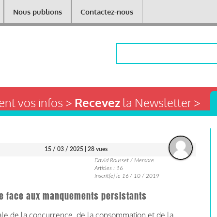
Nous publions
Contactez-nous
Rechercher
nt vos infos >
Recevez
la Newsletter >
15 / 03 / 2025
| 28 vues
David Rousset / Membre
Articles : 16
Inscrit(e) le 16 / 10 / 2019
ise face aux manquements persistants
rale de la concurrence, de la consommation et de la