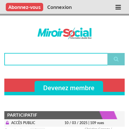
Aller
Qui sommes nous ?
Vous publiez
Nous publions
Contactez-nous
Abonnez-vous
Connexion
Main
au
contenu
navigation
principal
Rechercher
Devenez membre
PARTICIPATIF
ACCÈS PUBLIC
10 / 03 / 2025
| 109 vues
Christian Carrega /