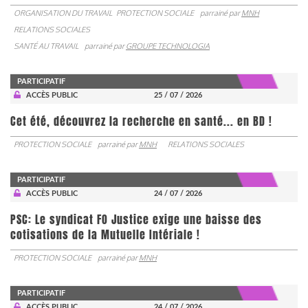
ORGANISATION DU TRAVAIL
PROTECTION SOCIALE
parrainé par
MNH
RELATIONS SOCIALES
SANTÉ AU TRAVAIL
parrainé par
GROUPE TECHNOLOGIA
PARTICIPATIF
ACCÈS PUBLIC
25 / 07 / 2026
Cet été, découvrez la recherche en santé... en BD !
PROTECTION SOCIALE
parrainé par
MNH
RELATIONS SOCIALES
PARTICIPATIF
ACCÈS PUBLIC
24 / 07 / 2026
PSC: Le syndicat FO Justice exige une baisse des
cotisations de la Mutuelle Intériale !
PROTECTION SOCIALE
parrainé par
MNH
PARTICIPATIF
ACCÈS PUBLIC
24 / 07 / 2026