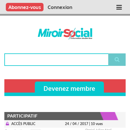
Aller
Qui sommes nous ?
Vous publiez
Nous publions
Contactez-nous
Abonnez-vous
Connexion
Main
au
contenu
navigation
principal
Rechercher
Devenez membre
PARTICIPATIF
ACCÈS PUBLIC
24 / 04 / 2017
| 10 vues
Daniel-Julien Noel