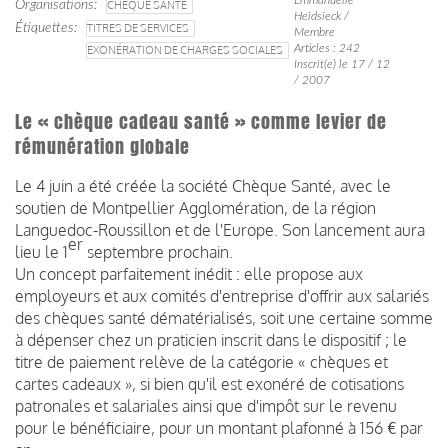
Organisations
CHÈQUE SANTÉ
Heidsieck /
Étiquettes
TITRES DE SERVICES
Membre
Articles : 242
EXONÉRATION DE CHARGES SOCIALES
Inscrit(e) le 17 / 12
/ 2007
Le « chèque cadeau santé » comme levier de
rémunération globale
Le 4 juin a été créée la société Chèque Santé, avec le
soutien de Montpellier Agglomération, de la région
Languedoc-Roussillon et de l'Europe. Son lancement aura
er
lieu le 1
septembre prochain.
Un concept parfaitement inédit : elle propose aux
employeurs et aux comités d'entreprise d'offrir aux salariés
des chèques santé dématérialisés, soit une certaine somme
à dépenser chez un praticien inscrit dans le dispositif ; le
titre de paiement relève de la catégorie « chèques et
cartes cadeaux », si bien qu'il est exonéré de cotisations
patronales et salariales ainsi que d'impôt sur le revenu
pour le bénéficiaire, pour un montant plafonné à 156 € par