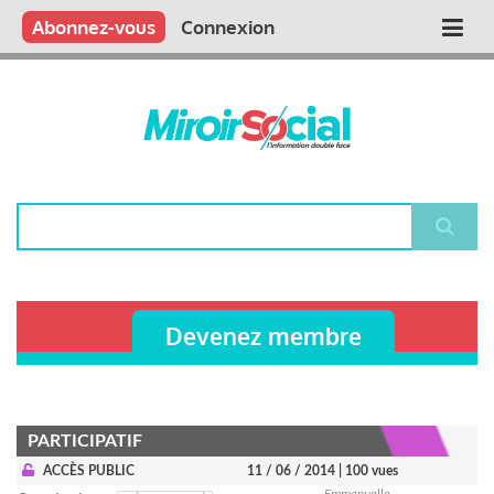
Aller
Qui sommes nous ?
Vous publiez
Nous publions
Contactez-nous
Abonnez-vous
Connexion
Main
au
contenu
navigation
principal
Rechercher
Devenez membre
PARTICIPATIF
ACCÈS PUBLIC
11 / 06 / 2014
| 100 vues
Emmanuelle