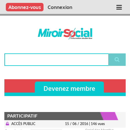
Aller
Qui sommes nous ?
Vous publiez
Nous publions
Contactez-nous
Abonnez-vous
Connexion
Main
au
contenu
navigation
principal
Rechercher
Devenez membre
PARTICIPATIF
ACCÈS PUBLIC
15 / 06 / 2016
| 146 vues
Social Nec Mergitur