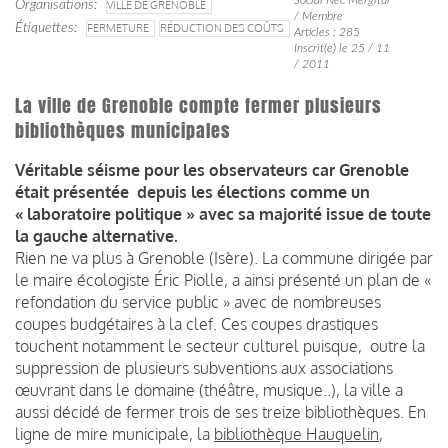
Organisations
VILLE DE GRENOBLE
/ Membre
Étiquettes
FERMETURE
RÉDUCTION DES COÛTS
Articles : 285
Inscrit(e) le 25 / 11
/ 2011
La ville de Grenoble compte fermer plusieurs
bibliothèques municipales
Véritable séisme pour les observateurs car Grenoble
était présentée depuis les élections comme un
« laboratoire politique » avec sa majorité issue de toute
la gauche alternative.
Rien ne va plus à Grenoble (Isère). La commune dirigée par
le maire écologiste Éric Piolle, a ainsi présenté un plan de «
refondation du service public » avec de nombreuses
coupes budgétaires à la clef. Ces coupes drastiques
touchent notamment le secteur culturel puisque, outre la
suppression de plusieurs subventions aux associations
œuvrant dans le domaine (théâtre, musique..), la ville a
aussi décidé de fermer trois de ses treize bibliothèques. En
ligne de mire municipale, la
bibliothèque Hauquelin
,