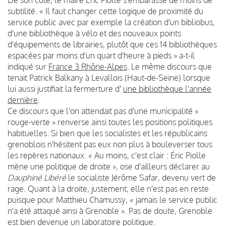
subtilité. « Il faut changer cette logique de proximité du
service public avec par exemple la création d'un bibliobus,
d'une bibliothèque à vélo et des nouveaux points
d'équipements de librairies, plutôt que ces 14 bibliothèques
espacées par moins d'un quart d'heure à pieds » a-t-il
indiqué sur
France 3 Rhône-Alpes
. Le même discours que
tenait Patrick Balkany à Levallois (Haut-de-Seine) lorsque
lui aussi justifiait la fermerture d'
une bibliothèque l'année
dernière
.
Ce discours que l'on attendait pas d'une municipalité «
rouge-verte » renverse ainsi toutes les positions politiques
habituelles. Si bien que les socialistes et les républicains
grenoblois n'hésitent pas eux non plus à bouleverser tous
les repères nationaux. « Au moins, c'est clair : Éric Piolle
mène une politique de droite », ose d'ailleurs déclarer au
Dauphiné Libéré
le socialiste Jérôme Safar, devenu vert de
rage. Quant à la droite, justement, elle n'est pas en reste
puisque pour Matthieu Chamussy, « jamais le service public
n'a été attaqué ainsi à Grenoble ». Pas de doute, Grenoble
est bien devenue un laboratoire politique.