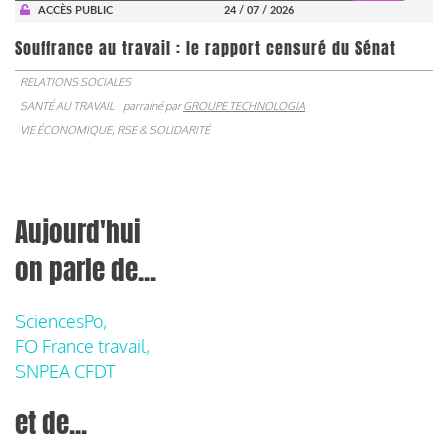
ACCÈS PUBLIC
24 / 07 / 2026
Souffrance au travail : le rapport censuré du Sénat
RELATIONS SOCIALES
SANTÉ AU TRAVAIL
parrainé par
GROUPE TECHNOLOGIA
VIE ÉCONOMIQUE, RSE & SOLIDARITÉ
Aujourd'hui
on parle de...
SciencesPo,
FO France travail,
SNPEA CFDT
et de...