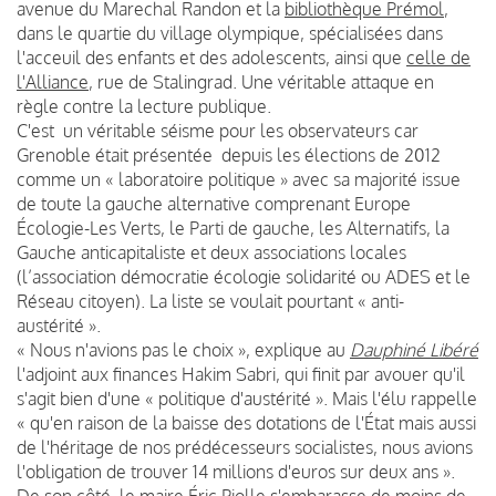
avenue du Marechal Randon et la
bibliothèque Prémol
,
dans le quartie du village olympique, spécialisées dans
l'acceuil des enfants et des adolescents, ainsi que
celle de
l'Alliance
, rue de Stalingrad. Une véritable attaque en
règle contre la lecture publique.
C'est un véritable séisme pour les observateurs car
Grenoble était présentée depuis les élections de 2012
comme un « laboratoire politique » avec sa majorité issue
de toute la gauche alternative comprenant Europe
Écologie-Les Verts, le Parti de gauche, les Alternatifs, la
Gauche anticapitaliste et deux associations locales
(l’association démocratie écologie solidarité ou ADES et le
Réseau citoyen). La liste se voulait pourtant « anti-
austérité ».
« Nous n'avions pas le choix », explique au
Dauphiné Libéré
l'adjoint aux finances Hakim Sabri, qui finit par avouer qu'il
s'agit bien d'une « politique d'austérité ». Mais l'élu rappelle
« qu'en raison de la baisse des dotations de l'État mais aussi
de l'héritage de nos prédécesseurs socialistes, nous avions
l'obligation de trouver 14 millions d'euros sur deux ans ».
De son côté, le maire Éric Piolle s'embarasse de moins de