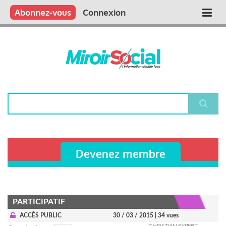
Aller
Qui sommes nous ?
Vous publiez
Nous publions
Contactez-nous
Abonnez-vous
Connexion
Main
au
contenu
navigation
principal
Rechercher
Devenez membre
PARTICIPATIF
ACCÈS PUBLIC
30 / 03 / 2015
| 34 vues
CHRISTIAN EXPERT