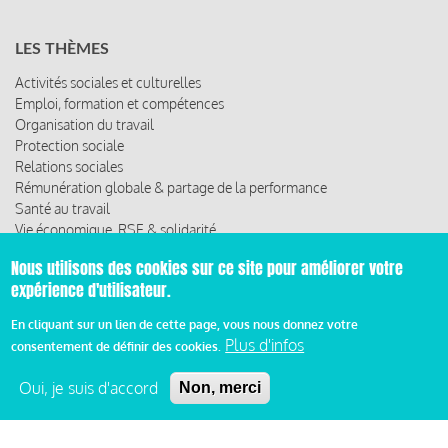
LES THÈMES
Activités sociales et culturelles
Emploi, formation et compétences
Organisation du travail
Protection sociale
Relations sociales
Rémunération globale & partage de la performance
Santé au travail
Vie économique, RSE & solidarité
Nous utilisons des cookies sur ce site pour améliorer votre
ACCÈS RAPIDE
expérience d'utilisateur.
Les abonnements
En cliquant sur un lien de cette page, vous nous donnez votre
Les rencontres
Plus d'infos
Les ressources
consentement de définir des cookies.
Oui, je suis d'accord
Non, merci
© 2019 Miroir Social - Réalisé par
Cafffeine