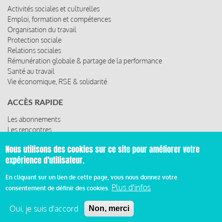
Activités sociales et culturelles
Emploi, formation et compétences
Organisation du travail
Protection sociale
Relations sociales
Rémunération globale & partage de la performance
Santé au travail
Vie économique, RSE & solidarité
ACCÈS RAPIDE
Les abonnements
Les rencontres
Les ressources
Nous utilisons des cookies sur ce site pour améliorer votre
expérience d'utilisateur.
En cliquant sur un lien de cette page, vous nous donnez votre
© 2019 Miroir Social - Réalisé par
Cafffeine
Plus d'infos
consentement de définir des cookies.
Mentions légales et condition générale d’utilisation et
Oui, je suis d'accord
Non, merci
Pied
d’abonnement