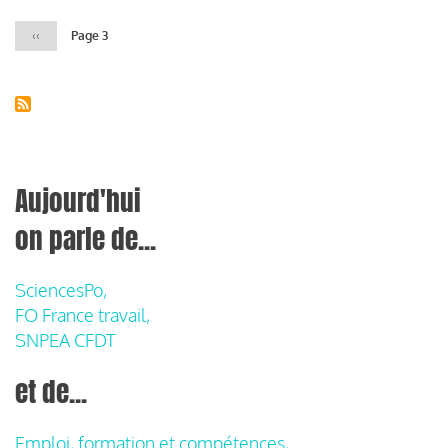
Page
‹‹
Page 3
précédente
Aujourd'hui
on parle de...
SciencesPo,
FO France travail,
SNPEA CFDT
et de...
Emploi, formation et compétences,