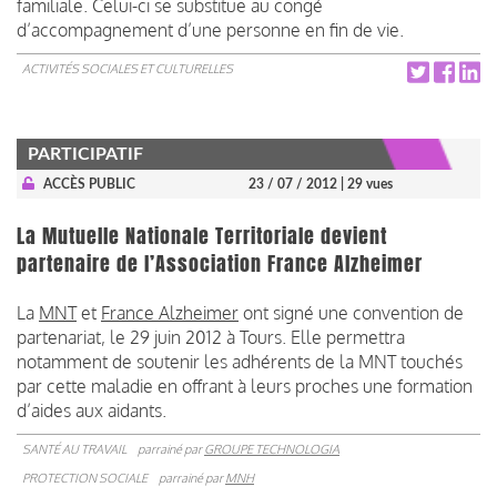
familiale. Celui-ci se substitue au congé
d’accompagnement d’une personne en fin de vie.
ACTIVITÉS SOCIALES ET CULTURELLES
PARTICIPATIF
ACCÈS PUBLIC
23 / 07 / 2012
| 29 vues
La Mutuelle Nationale Territoriale devient
partenaire de l’Association France Alzheimer
La
MNT
et
France Alzheimer
ont signé une convention de
partenariat, le 29 juin 2012 à Tours. Elle permettra
notamment de soutenir les adhérents de la MNT touchés
par cette maladie en offrant à leurs proches une formation
d’aides aux aidants.
SANTÉ AU TRAVAIL
parrainé par
GROUPE TECHNOLOGIA
PROTECTION SOCIALE
parrainé par
MNH