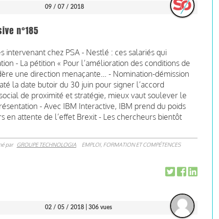
09 / 07 / 2018
sive n°185
es intervenant chez PSA - Nestlé : ces salariés qui
ation - La pétition « Pour l’amélioration des conditions de
nsidère une direction menaçante… - Nomination-démission
até la date butoir du 30 juin pour signer l’accord
ocial de proximité et stratégie, mieux vaut soulever le
résentation - Avec IBM Interactive, IBM prend du poids
 en attente de l’effet Brexit - Les chercheurs bientôt
né par
GROUPE TECHNOLOGIA
EMPLOI, FORMATION ET COMPÉTENCES
02 / 05 / 2018
| 306 vues