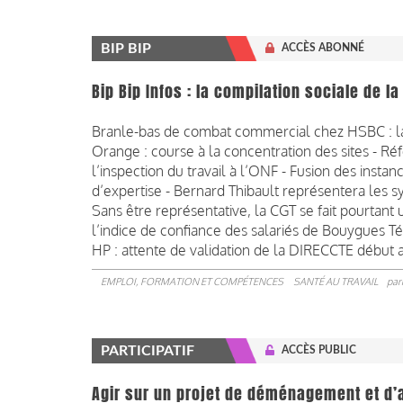
BIP BIP
ACCÈS ABONNÉ
Bip Bip Infos : la compilation sociale de 
Branle-bas de combat commercial chez HSBC : la 
Orange : course à la concentration des sites - Ré
l’inspection du travail à l’ONF - Fusion des instan
d’expertise - Bernard Thibault représentera les sy
Sans être représentative, la CGT se fait pourtan
l’indice de confiance des salariés de Bouygues Té
HP : attente de validation de la DIRECCTE début 
EMPLOI, FORMATION ET COMPÉTENCES
SANTÉ AU TRAVAIL
par
PARTICIPATIF
ACCÈS PUBLIC
Agir sur un projet de déménagement et d’