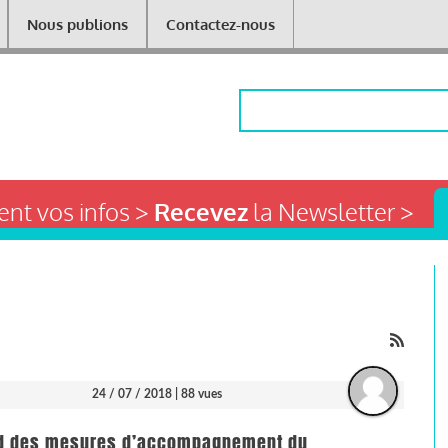
Nous publions
Contactez-nous
Rechercher
nt vos infos >
Recevez
la Newsletter >
24 / 07 / 2018
| 88 vues
cord des mesures d’accompagnement du