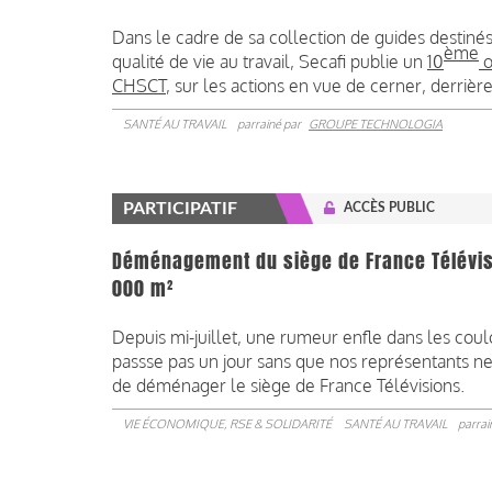
Dans le cadre de sa collection de guides destiné
ème
qualité de vie au travail, Secafi publie un
10
o
CHSCT
, sur les actions en vue de cerner, derr
SANTÉ AU TRAVAIL
parrainé par
GROUPE TECHNOLOGIA
PARTICIPATIF
ACCÈS PUBLIC
Déménagement du siège de France Télévisio
000 m²
Depuis mi-juillet, une rumeur enfle dans les coulo
passse pas un jour sans que nos représentants ne s
de déménager le siège de France Télévisions.
VIE ÉCONOMIQUE, RSE & SOLIDARITÉ
SANTÉ AU TRAVAIL
parrai