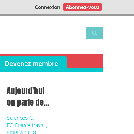
Connexion
Abonnez-vous
Devenez membre
Aujourd'hui
on parle de...
SciencesPo,
FO France travail,
SNPEA CFDT