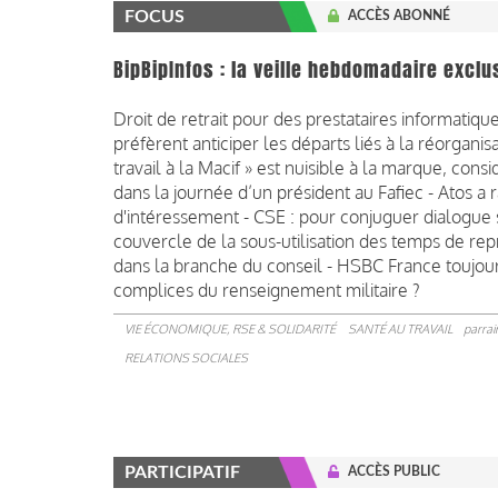
FOCUS
ACCÈS ABONNÉ
BipBipInfos : la veille hebdomadaire exclu
Droit de retrait pour des prestataires informatiqu
préfèrent anticiper les départs liés à la réorganis
travail à la Macif » est nuisible à la marque, co
dans la journée d’un président au Fafiec - Atos a r
d'intéressement - CSE : pour conjuguer dialogue s
couvercle de la sous-utilisation des temps de rep
dans la branche du conseil - HSBC France toujours
complices du renseignement militaire ?
VIE ÉCONOMIQUE, RSE & SOLIDARITÉ
SANTÉ AU TRAVAIL
parrai
RELATIONS SOCIALES
PARTICIPATIF
ACCÈS PUBLIC