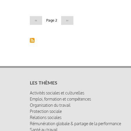
Pagination
Page
‹‹
Page 2
Page
››
précédente
suivante
LES THÈMES
Activités sociales et culturelles
Emploi, formation et compétences
Organisation du travail
Protection sociale
Relations sociales
Rémunération globale & partage de la performance
Santé au travail