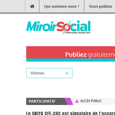
Aller
Qui sommes nous ?
Vous publiez
Main
au
contenu
navigation
principal
Publiez
gratuiteme
Thèmes
PARTICIPATIF
ACCÈS PUBLIC
Le SNI2A CFE-CGC est signataire de l’ac