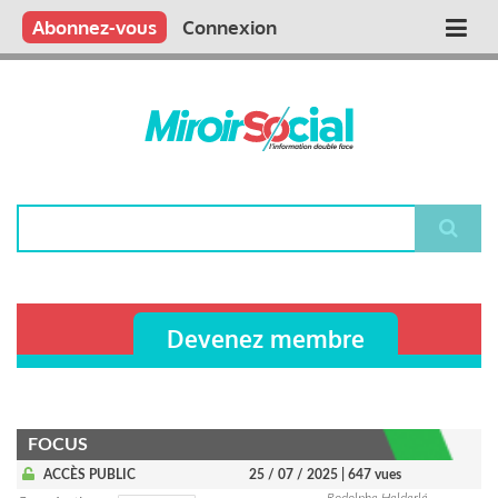
Aller
Qui sommes nous ?
Vous publiez
Nous publions
Contactez-nous
Abonnez-vous
Connexion
Main
au
contenu
navigation
principal
Rechercher
Devenez membre
FOCUS
ACCÈS PUBLIC
25 / 07 / 2025
| 647 vues
Rodolphe Helderlé