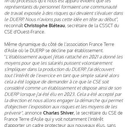
fin du processus qu'il nous est apparu évident que les
représentants du personnel formaient une communauté
de travail exposée à des risques qui devaient s'évaluer dans
le DUERP. Nous n'avions pas cette idée en tête au début"
,
reconnaît
Christophe Bléteau
, secrétaire de la CSSCT du
CSE d'Ouest-France.
Même dynamique du côté de l'association France Terre
d'Asile où le DUERP se décline par établissement.
"
L'établissement auquel j'étais rattaché en 2021 a donné les
moyens pour que les salariés puissent volontairement
s'impliquer dans la production du DUERP. J'ai découvert
tout l'intérêt de l'exercice en tant que simple salarié alors
cela a été logique de demander à ce que le CSE soit
considéré comme un établissement et dispose ainsi de son
DUERP lorsque j'ai été élu en 2023. Cela a été accepté par
la direction et nous allons engager la démarche qui permet
d'objectiver l'exposition aux risques et les moyens de les
prévenir"
, annonce
Charles Shiver
, le secrétaire du CSE de
France Terre d'Asile qui y voit notamment l'intérêt
d'apporter un cadre protecteur aux nouveaux élus, sans