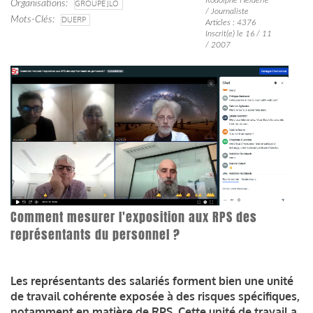
Organisations
GROUPE JLO
/ Journaliste
Mots-Clés
DUERP
Articles : 4376
Inscrit(e) le 16 / 11
/ 2007
Comment mesurer l'exposition aux RPS des
représentants du personnel ?
Les représentants des salariés forment bien une unité
de travail cohérente exposée à des risques spécifiques,
notamment en matière de RPS. Cette unité de travail a