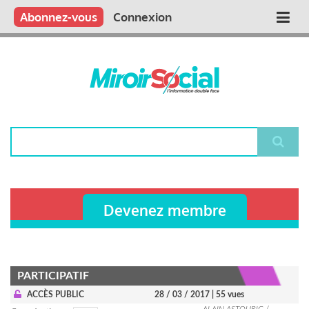
Aller
Qui sommes nous ?
Vous publiez
Nous publions
Contactez-nous
Abonnez-vous
Connexion
Main
au
contenu
navigation
principal
Rechercher
Devenez membre
PARTICIPATIF
ACCÈS PUBLIC
28 / 03 / 2017
| 55 vues
ALAIN ASTOURIC /