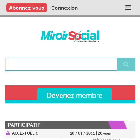
Aller
Qui sommes nous ?
Vous publiez
Nous publions
Contactez-nous
Abonnez-vous
Connexion
Main
au
contenu
navigation
principal
Rechercher
Devenez membre
PARTICIPATIF
ACCÈS PUBLIC
28 / 01 / 2011
| 28 vues
Rodolphe Helderlé