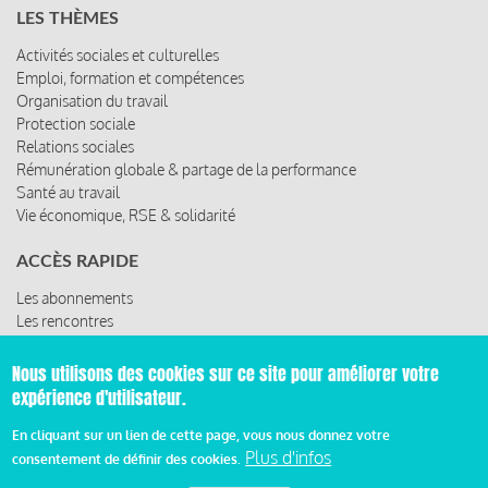
LES THÈMES
Activités sociales et culturelles
Emploi, formation et compétences
Organisation du travail
Protection sociale
Relations sociales
Rémunération globale & partage de la performance
Santé au travail
Vie économique, RSE & solidarité
ACCÈS RAPIDE
Les abonnements
Les rencontres
Les ressources
Nous utilisons des cookies sur ce site pour améliorer votre
expérience d'utilisateur.
© 2019 Miroir Social - Réalisé par
Cafffeine
En cliquant sur un lien de cette page, vous nous donnez votre
Plus d'infos
consentement de définir des cookies.
Mentions légales et condition générale d’utilisation et