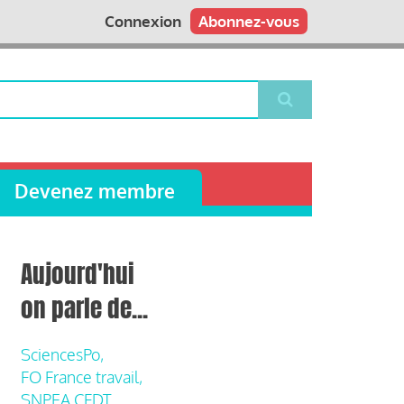
Connexion
Abonnez-vous
Devenez membre
Aujourd'hui
on parle de...
SciencesPo,
FO France travail,
SNPEA CFDT