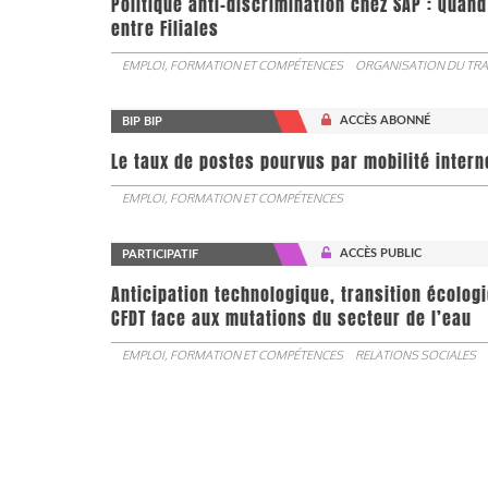
Politique anti-discrimination chez SAP : Quand
entre Filiales
EMPLOI, FORMATION ET COMPÉTENCES
ORGANISATION DU TRA
ACCÈS ABONNÉ
BIP BIP
Le taux de postes pourvus par mobilité interne 
EMPLOI, FORMATION ET COMPÉTENCES
ACCÈS PUBLIC
PARTICIPATIF
Anticipation technologique, transition écologi
CFDT face aux mutations du secteur de l’eau
EMPLOI, FORMATION ET COMPÉTENCES
RELATIONS SOCIALES