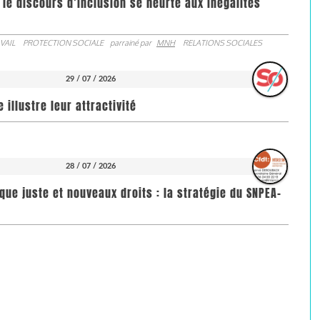
 le discours d’inclusion se heurte aux inégalités
VAIL
PROTECTION SOCIALE
parrainé par
MNH
RELATIONS SOCIALES
29 / 07 / 2026
illustre leur attractivité
28 / 07 / 2026
que juste et nouveaux droits : la stratégie du SNPEA-