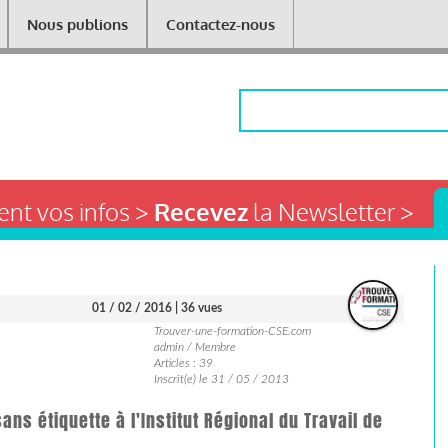
Nous publions
Contactez-nous
Rechercher
nt vos infos >
Recevez
la Newsletter >
01 / 02 / 2016
| 36 vues
Trouver-une-formation-CSE.com
admin / Membre
Articles : 39
Inscrit(e) le 31 / 05 / 2013
ans étiquette à l'Institut Régional du Travail de