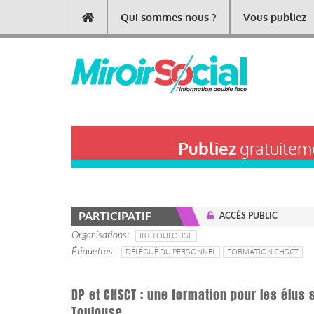
Aller
Qui sommes nous ?
Vous publiez
Main
au
contenu
navigation
principal
Publiez
gratuiteme
PARTICIPATIF
ACCÈS PUBLIC
Organisations
IRT TOULOUSE
Étiquettes
DÉLÉGUÉ DU PERSONNEL
FORMATION CHSCT
DP et CHSCT : une formation pour les élus s
Toulouse