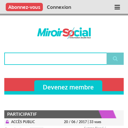
Aller
Qui sommes nous ?
Vous publiez
Nous publions
Contactez-nous
Abonnez-vous
Connexion
Main
au
contenu
navigation
principal
Rechercher
Devenez membre
PARTICIPATIF
ACCÈS PUBLIC
20 / 06 / 2017
| 33 vues
Suzana Biseul /