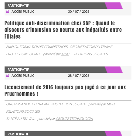
PARTICIPATIF
ACCÈS PUBLIC
30 / 07 / 2026
Politique anti-discrimination chez SAP : Quand le
discours d’inclusion se heurte aux inégalités entre
Filiales
EMPLOI, FORMATION ET COMPÉTENCES
ORGANISATION DU TRAVAIL
PROTECTION SOCIALE
parrainé par
MNH
RELATIONS SOCIALES
PARTICIPATIF
ACCÈS PUBLIC
28 / 07 / 2026
Licenciement de 2016 toujours pas jugé à ce jour aux
Prud’hommes !
ORGANISATION DU TRAVAIL
PROTECTION SOCIALE
parrainé par
MNH
RELATIONS SOCIALES
SANTÉ AU TRAVAIL
parrainé par
GROUPE TECHNOLOGIA
PARTICIPATIF