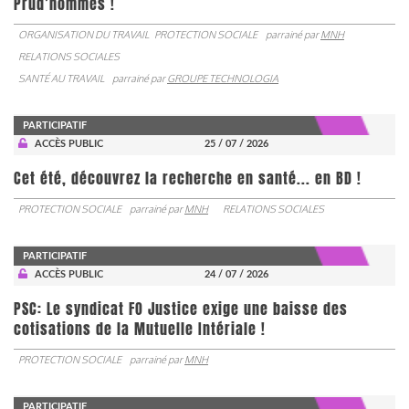
Prud’hommes !
ORGANISATION DU TRAVAIL
PROTECTION SOCIALE
parrainé par
MNH
RELATIONS SOCIALES
SANTÉ AU TRAVAIL
parrainé par
GROUPE TECHNOLOGIA
PARTICIPATIF
ACCÈS PUBLIC
25 / 07 / 2026
Cet été, découvrez la recherche en santé... en BD !
PROTECTION SOCIALE
parrainé par
MNH
RELATIONS SOCIALES
PARTICIPATIF
ACCÈS PUBLIC
24 / 07 / 2026
PSC: Le syndicat FO Justice exige une baisse des
cotisations de la Mutuelle Intériale !
PROTECTION SOCIALE
parrainé par
MNH
PARTICIPATIF