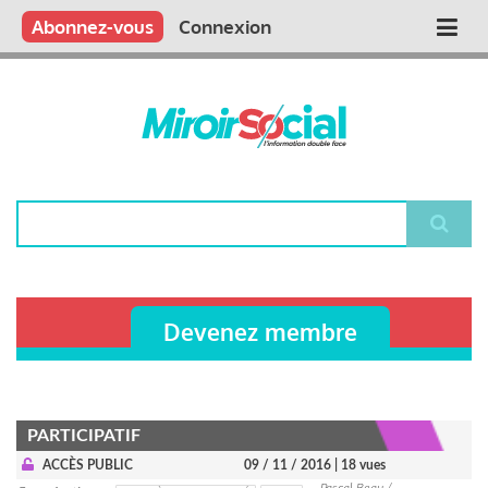
Aller
Qui sommes nous ?
Vous publiez
Nous publions
Contactez-nous
Abonnez-vous
Connexion
Main
au
contenu
navigation
principal
Rechercher
Devenez membre
PARTICIPATIF
ACCÈS PUBLIC
09 / 11 / 2016
| 18 vues
Pascal Beau /