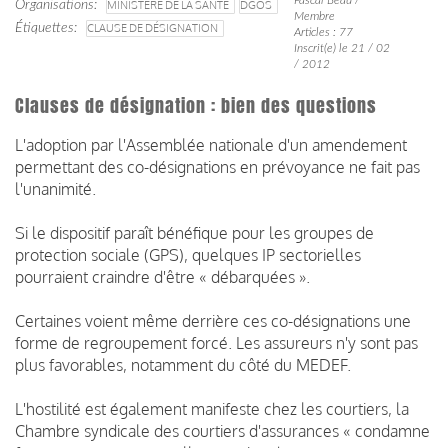
Organisations
MINISTÈRE DE LA SANTÉ
DGOS
Membre
Étiquettes
CLAUSE DE DÉSIGNATION
Articles : 77
Inscrit(e) le 21 / 02
/ 2012
Clauses de désignation : bien des questions
L'adoption par l'Assemblée nationale d'un amendement
permettant des co-désignations en prévoyance ne fait pas
l'unanimité.
Si le dispositif paraît bénéfique pour les groupes de
protection sociale (GPS), quelques IP sectorielles
pourraient craindre d'être « débarquées ».
Certaines voient même derrière ces co-désignations une
forme de regroupement forcé. Les assureurs n'y sont pas
plus favorables, notamment du côté du MEDEF.
L'hostilité est également manifeste chez les courtiers, la
Chambre syndicale des courtiers d'assurances « condamne