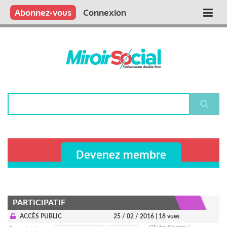
Aller
Qui sommes nous ?
Vous publiez
Nous publions
Contactez-nous
Abonnez-vous
Connexion
Main
au
contenu
navigation
principal
Rechercher
Devenez membre
PARTICIPATIF
ACCÈS PUBLIC
25 / 02 / 2016
| 18 vues
Olivier Sévéon /