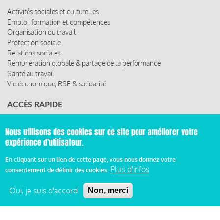
Activités sociales et culturelles
Emploi, formation et compétences
Organisation du travail
Protection sociale
Relations sociales
Rémunération globale & partage de la performance
Santé au travail
Vie économique, RSE & solidarité
ACCÈS RAPIDE
Les abonnements
Nous utilisons des cookies sur ce site pour améliorer votre
Les rencontres
expérience d'utilisateur.
Les ressources
En cliquant sur un lien de cette page, vous nous donnez votre
Plus d'infos
consentement de définir des cookies.
© 2019 Miroir Social - Réalisé par
Cafffeine
Oui, je suis d'accord
Non, merci
Mentions légales et condition générale d’utilisation et
Pied
d’abonnement