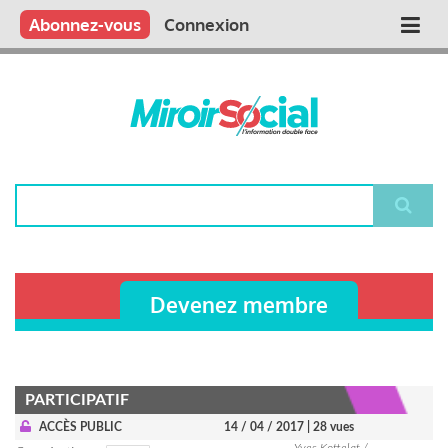
Aller
Qui sommes nous ?
Vous publiez
Nous publions
Contactez-nous
Abonnez-vous
Connexion
Main
au
contenu
navigation
principal
Rechercher
Devenez membre
PARTICIPATIF
ACCÈS PUBLIC
14 / 04 / 2017
| 28 vues
Yves Kottelat /