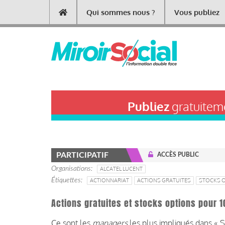
Aller
Qui sommes nous ?
Vous publiez
Main
au
contenu
navigation
principal
Publiez
gratuiteme
PARTICIPATIF
ACCÈS PUBLIC
Organisations
ALCATEL LUCENT
Étiquettes
ACTIONNARIAT
ACTIONS GRATUITES
STOCKS 
Actions gratuites et stocks options pour 
Ce sont les
managers
les plus impliqués dans « S