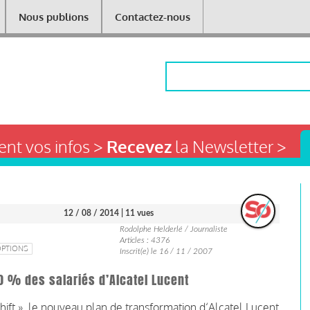
Nous publions
Contactez-nous
Rechercher
nt vos infos >
Recevez
la Newsletter >
12 / 08 / 2014
| 11 vues
Rodolphe Helderlé / Journaliste
Articles : 4376
OPTIONS
Inscrit(e) le 16 / 11 / 2007
10 % des salariés d’Alcatel Lucent
hift », le nouveau plan de transformation d‘Alcatel Lucent