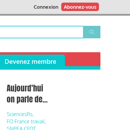
Connexion
Abonnez-vous
Devenez membre
Aujourd'hui
on parle de...
SciencesPo,
FO France travail,
SNPEA CFDT