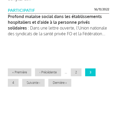
16/11/2022
PARTICIPATIF
Profond malaise social dans les établissements
hospitaliers et d’aide à la personne privés
solidaires
: Dans une lettre ouverte, l'Union nationale
des syndicats de la santé privée FO et la Fédération...
Pagination
Première
« Première
Page
‹ Précédente
…
Page
2
Page
3
page
précédente
courante
Page
4
Page
Suivante ›
Dernière
Dernière »
suivante
page