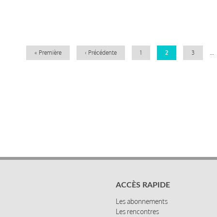
Pagination
Première
« Première
Page
‹ Précédente
Page
1
Page
2
Page
3
…
page
précédente
courante
ACCÈS RAPIDE
Les abonnements
Les rencontres