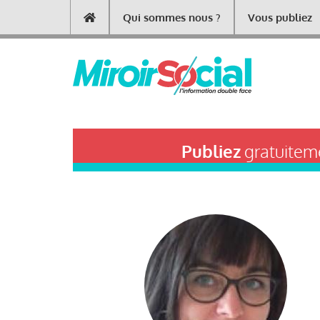
Aller
Qui sommes nous ?
Vous publiez
Main
au
contenu
navigation
principal
Publiez
gratuiteme