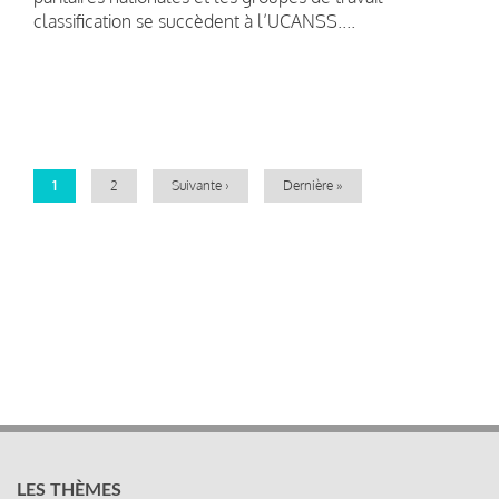
classification se succèdent à l’UCANSS....
Pagination
Page
1
Page
2
Page
Suivante ›
Dernière
Dernière »
courante
suivante
page
LES THÈMES