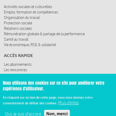
Activités sociales et culturelles
Emploi, formation et compétences
Organisation du travail
Protection sociale
Relations sociales
Rémunération globale & partage de la performance
Santé au travail
Vie économique, RSE & solidarité
ACCÈS RAPIDE
Les abonnements
Les rencontres
Les ressources
Nous utilisons des cookies sur ce site pour améliorer votre
expérience d'utilisateur.
© 2019 Miroir Social - Réalisé par
Cafffeine
En cliquant sur un lien de cette page, vous nous donnez votre
Plus d'infos
consentement de définir des cookies.
Mentions légales et condition générale d’utilisation et
Pied
d’abonnement
Oui, je suis d'accord
Non, merci