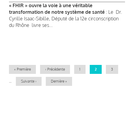
« FHIR » ouvre la voie à une véritable
transformation de notre système de santé
: Le Dr.
Cyrille Isaac-Sibille, Député de la 12e circonscription
du Rhône livre ses...
Pagination
Première
« Première
Page
‹ Précédente
Page
1
Page
2
Page
3
page
précédente
courante
…
Page
Suivante ›
Dernière
Dernière »
suivante
page