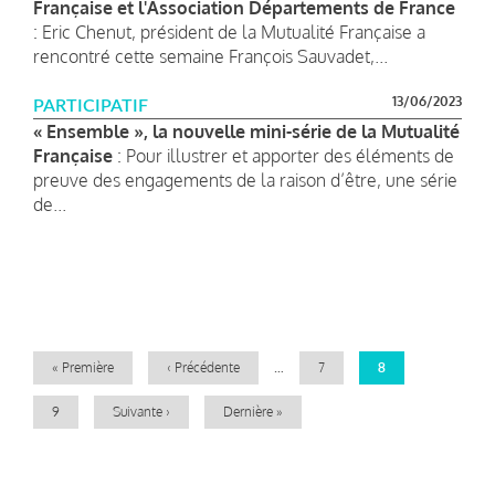
Française et l'Association Départements de France
: Eric Chenut, président de la Mutualité Française a
rencontré cette semaine François Sauvadet,...
13/06/2023
PARTICIPATIF
« Ensemble », la nouvelle mini-série de la Mutualité
Française
: Pour illustrer et apporter des éléments de
preuve des engagements de la raison d’être, une série
de...
Pagination
Première
« Première
Page
‹ Précédente
…
Page
7
Page
8
page
précédente
courante
Page
9
Page
Suivante ›
Dernière
Dernière »
suivante
page