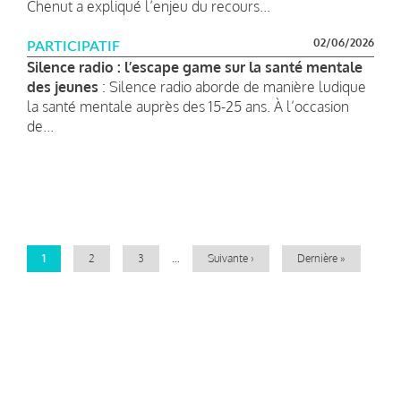
Chenut a expliqué l’enjeu du recours...
02/06/2026
PARTICIPATIF
Silence radio : l’escape game sur la santé mentale
des jeunes
: Silence radio aborde de manière ludique
la santé mentale auprès des 15-25 ans. À l’occasion
de...
Pagination
Page
1
Page
2
Page
3
…
Page
Suivante ›
Dernière
Dernière »
courante
suivante
page