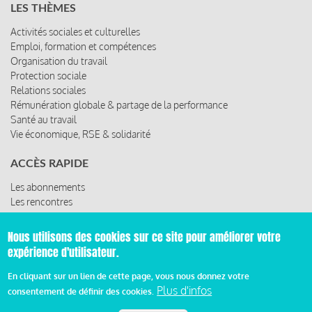
LES THÈMES
Activités sociales et culturelles
Emploi, formation et compétences
Organisation du travail
Protection sociale
Relations sociales
Rémunération globale & partage de la performance
Santé au travail
Vie économique, RSE & solidarité
ACCÈS RAPIDE
Les abonnements
Les rencontres
Les ressources
Nous utilisons des cookies sur ce site pour améliorer votre
expérience d'utilisateur.
© 2019 Miroir Social - Réalisé par
Cafffeine
En cliquant sur un lien de cette page, vous nous donnez votre
Plus d'infos
consentement de définir des cookies.
Mentions légales et condition générale d’utilisation et