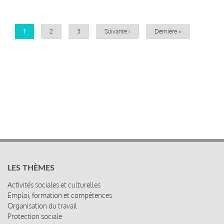
Page
1
Page
2
Page
3
Page
Suivante ›
Dernière
Dernière »
courante
suivante
page
LES THÈMES
Activités sociales et culturelles
Emploi, formation et compétences
Organisation du travail
Protection sociale