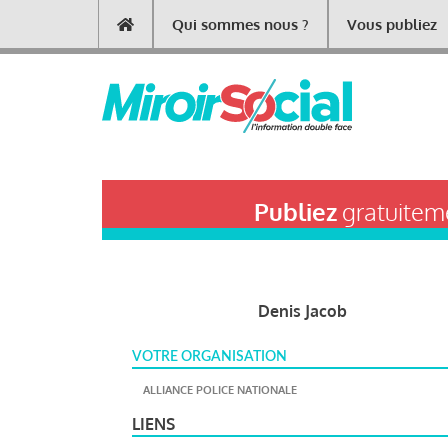
Aller
Qui sommes nous ?
Vous publiez
Main
au
contenu
navigation
principal
Publiez
gratuiteme
Denis Jacob
VOTRE ORGANISATION
ALLIANCE POLICE NATIONALE
LIENS