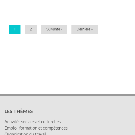
Pagination
Page
1
Page
2
Page
Suivante ›
Dernière
Dernière »
courante
suivante
page
LES THÈMES
Activités sociales et culturelles
Emploi, formation et compétences
Organisation du travail