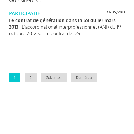
23/05/2013
PARTICIPATIF
Le contrat de génération dans la loi du 1er mars
2013
: L’accord national interprofessionnel (ANI) du 19
octobre 2012 sur le contrat de gén...
Pagination
Page
1
Page
2
Page
Suivante ›
Dernière
Dernière »
courante
suivante
page