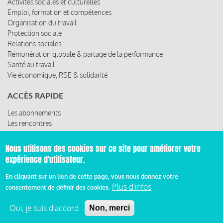
Activités sociales et culturelles
Emploi, formation et compétences
Organisation du travail
Protection sociale
Relations sociales
Rémunération globale & partage de la performance
Santé au travail
Vie économique, RSE & solidarité
ACCÈS RAPIDE
Les abonnements
Les rencontres
Les ressources
Nous utilisons des cookies sur ce site pour améliorer votre
expérience d'utilisateur.
© 2019 Miroir Social - Réalisé par
Cafffeine
En cliquant sur un lien de cette page, vous nous donnez votre
Plus d'infos
consentement de définir des cookies.
Mentions légales et condition générale d’utilisation et
Pied
d’abonnement
Oui, je suis d'accord
Non, merci