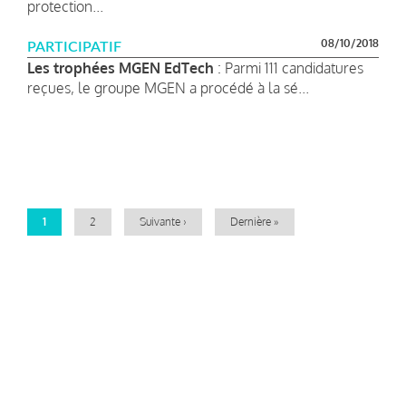
protection...
08/10/2018
PARTICIPATIF
Les trophées MGEN EdTech
: Parmi 111 candidatures
reçues, le groupe MGEN a procédé à la sé...
Pagination
Page
1
Page
2
Page
Suivante ›
Dernière
Dernière »
courante
suivante
page