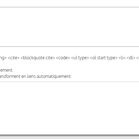
ong> <cite> <blockquote cite> <code> <ul type> <ol start type> <li> <dl>
quement.
transforment en liens automatiquement.