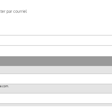
er par courriel
le.com
.