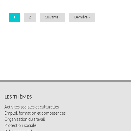
Page
1
Page
2
Page
Suivante ›
Dernière
Dernière »
courante
suivante
page
LES THÈMES
Activités sociales et culturelles
Emploi, formation et compétences
Organisation du travail
Protection sociale