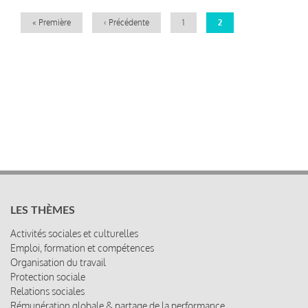
Première
« Première
Page
‹ Précédente
Page
1
Page
2
page
précédente
courante
LES THÈMES
Activités sociales et culturelles
Emploi, formation et compétences
Organisation du travail
Protection sociale
Relations sociales
Rémunération globale & partage de la performance