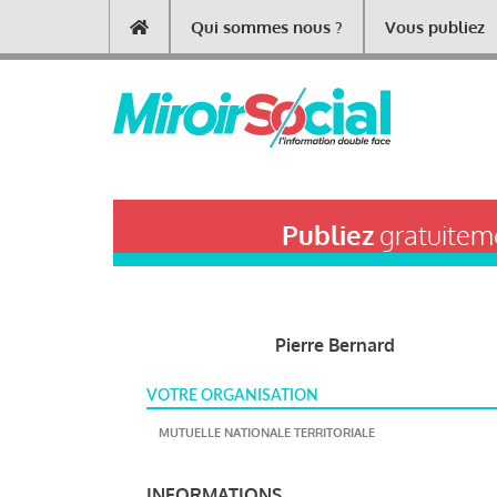
Aller
Qui sommes nous ?
Vous publiez
Main
au
contenu
navigation
principal
Publiez
gratuiteme
Pierre Bernard
VOTRE ORGANISATION
MUTUELLE NATIONALE TERRITORIALE
INFORMATIONS