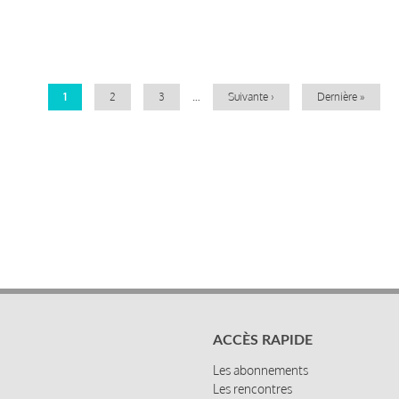
Pagination
Page
1
Page
2
Page
3
…
Page
Suivante ›
Dernière
Dernière »
courante
suivante
page
ACCÈS RAPIDE
Les abonnements
Les rencontres