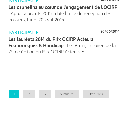
PARTICIPATIF
Les orphelins au cœur de l'engagement de l'OCIRP
: Appel à projets 2015 : date limite de réception des
dossiers, lundi 20 avril 2015...
20/06/2014
PARTICIPATIF
Les lauréats 2014 du Prix OCIRP Acteurs
Économiques & Handicap
: Le 19 juin, la soirée de la
7ème édition du Prix OCIRP Acteurs É...
Pagination
Page
1
Page
2
Page
3
Page
Suivante ›
Dernière
Dernière »
courante
suivante
page